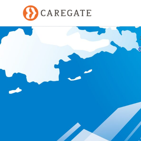
内
容
を
ス
キ
ッ
プ